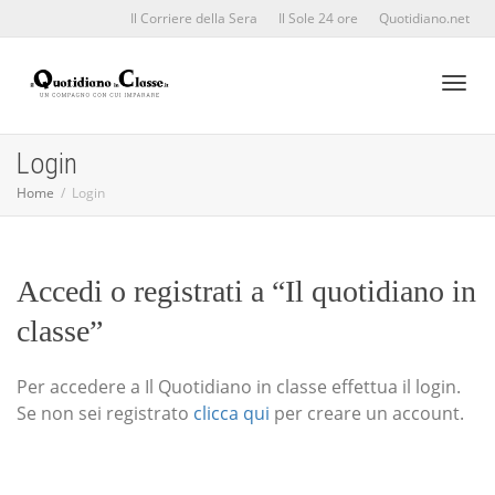
Il Corriere della Sera
Il Sole 24 ore
Quotidiano.net
Toggl
Login
Home
Login
naviga
Accedi o registrati a “Il quotidiano in
classe”
Per accedere a Il Quotidiano in classe effettua il login.
Se non sei registrato
clicca qui
per creare un account.