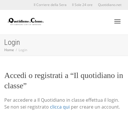
Il Corriere della Sera
Il Sole 24 ore
Quotidiano.net
Toggl
Login
Home
Login
naviga
Accedi o registrati a “Il quotidiano in
classe”
Per accedere a Il Quotidiano in classe effettua il login.
Se non sei registrato
clicca qui
per creare un account.