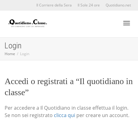
Il Corriere della Sera
Il Sole 24 ore
Quotidiano.net
Toggl
Login
Home
Login
naviga
Accedi o registrati a “Il quotidiano in
classe”
Per accedere a Il Quotidiano in classe effettua il login.
Se non sei registrato
clicca qui
per creare un account.