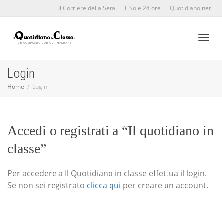
Il Corriere della Sera
Il Sole 24 ore
Quotidiano.net
Toggl
Login
Home
Login
naviga
Accedi o registrati a “Il quotidiano in
classe”
Per accedere a Il Quotidiano in classe effettua il login.
Se non sei registrato
clicca qui
per creare un account.