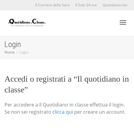
Il Corriere della Sera
Il Sole 24 ore
Quotidiano.net
Toggl
Login
Home
Login
naviga
Accedi o registrati a “Il quotidiano in
classe”
Per accedere a Il Quotidiano in classe effettua il login.
Se non sei registrato
clicca qui
per creare un account.