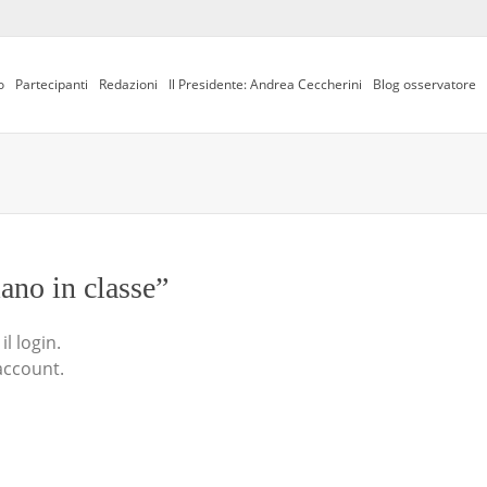
o
Partecipanti
Redazioni
Il Presidente: Andrea Ceccherini
Blog osservatore
iano in classe”
l login.
account.