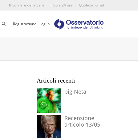
Il Corriere della Sera
Il Sole 24 ore
Quotidiano.net
Cerca
Registrazione
Log In
Articoli recenti
big Neta
Recensione
articolo 13/05