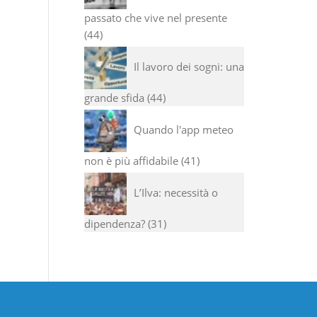
passato che vive nel presente
44
Il lavoro dei sogni: una
grande sfida
44
Quando l'app meteo
non è più affidabile
41
L’Ilva: necessità o
dipendenza?
31