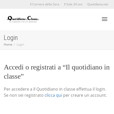
Il Corriere della Sera
Il Sole 24 ore
Quotidiano.net
Toggl
Login
Home
Login
naviga
Accedi o registrati a “Il quotidiano in
classe”
Per accedere a Il Quotidiano in classe effettua il login.
Se non sei registrato
clicca qui
per creare un account.