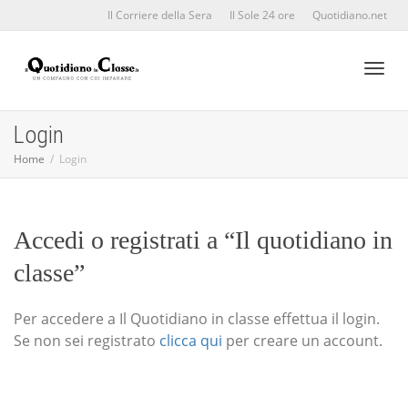
Il Corriere della Sera
Il Sole 24 ore
Quotidiano.net
Toggl
Login
Home
Login
naviga
Accedi o registrati a “Il quotidiano in
classe”
Per accedere a Il Quotidiano in classe effettua il login.
Se non sei registrato
clicca qui
per creare un account.