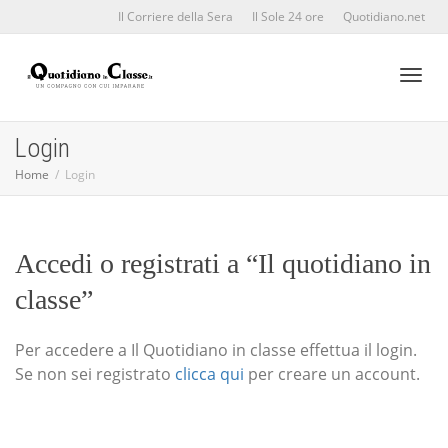
Il Corriere della Sera
Il Sole 24 ore
Quotidiano.net
Toggl
Login
Home
Login
naviga
Accedi o registrati a “Il quotidiano in
classe”
Per accedere a Il Quotidiano in classe effettua il login.
Se non sei registrato
clicca qui
per creare un account.