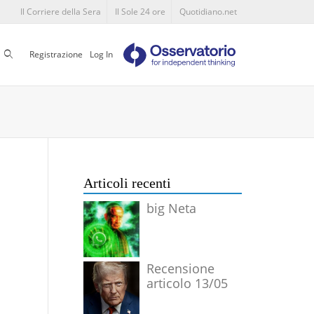
Il Corriere della Sera
Il Sole 24 ore
Quotidiano.net
Cerca
Registrazione
Log In
Articoli recenti
big Neta
Recensione
articolo 13/05