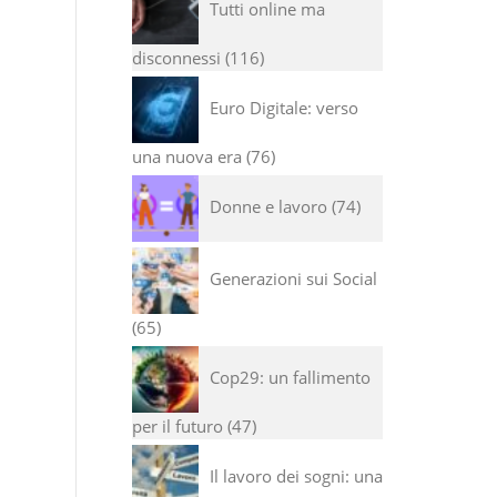
Tutti online ma
disconnessi
116
Euro Digitale: verso
una nuova era
76
Donne e lavoro
74
Generazioni sui Social
65
Cop29: un fallimento
per il futuro
47
Il lavoro dei sogni: una