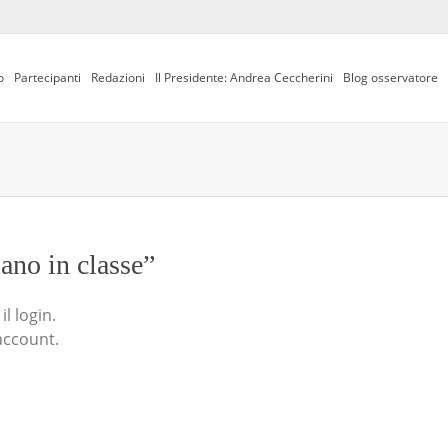
o
Partecipanti
Redazioni
Il Presidente: Andrea Ceccherini
Blog osservatore
iano in classe”
l login.
account.