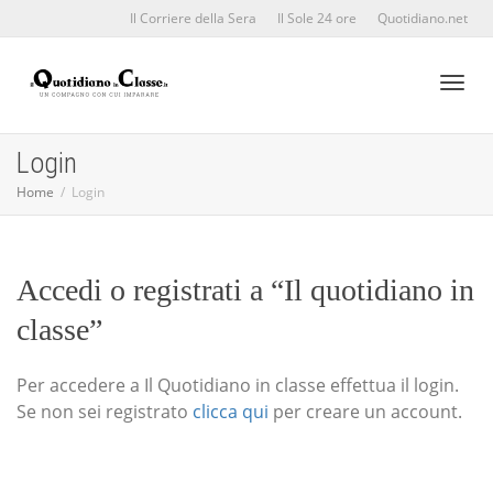
Il Corriere della Sera
Il Sole 24 ore
Quotidiano.net
Toggl
Login
Home
Login
naviga
Accedi o registrati a “Il quotidiano in
classe”
Per accedere a Il Quotidiano in classe effettua il login.
Se non sei registrato
clicca qui
per creare un account.