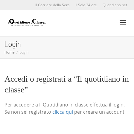
Il Corriere della Sera
Il Sole 24 ore
Quotidiano.net
Toggl
Login
Home
Login
naviga
Accedi o registrati a “Il quotidiano in
classe”
Per accedere a Il Quotidiano in classe effettua il login.
Se non sei registrato
clicca qui
per creare un account.