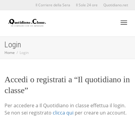
Il Corriere della Sera
Il Sole 24 ore
Quotidiano.net
Toggl
Login
Home
Login
naviga
Accedi o registrati a “Il quotidiano in
classe”
Per accedere a Il Quotidiano in classe effettua il login.
Se non sei registrato
clicca qui
per creare un account.