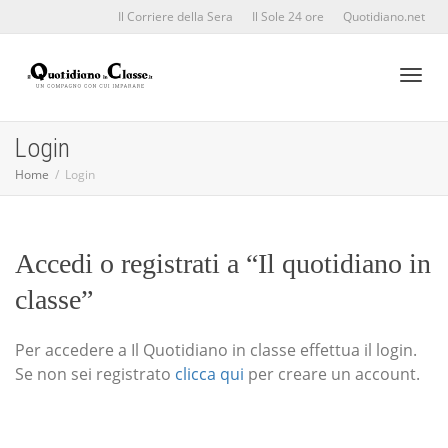
Il Corriere della Sera
Il Sole 24 ore
Quotidiano.net
Toggl
Login
Home
Login
naviga
Accedi o registrati a “Il quotidiano in
classe”
Per accedere a Il Quotidiano in classe effettua il login.
Se non sei registrato
clicca qui
per creare un account.