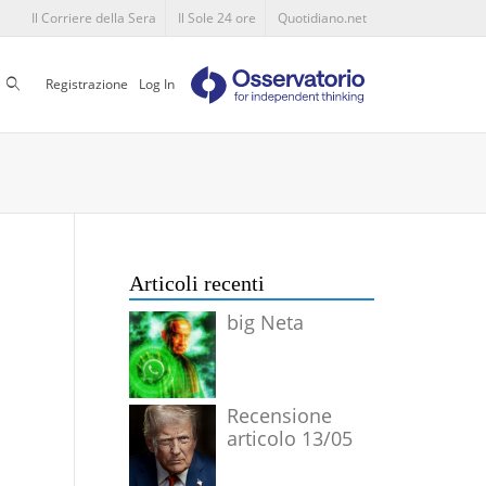
Il Corriere della Sera
Il Sole 24 ore
Quotidiano.net
Cerca
Registrazione
Log In
Articoli recenti
big Neta
Recensione
articolo 13/05