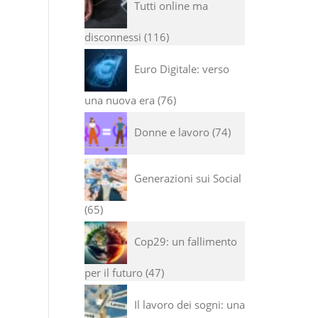
Tutti online ma
disconnessi
116
Euro Digitale: verso
una nuova era
76
Donne e lavoro
74
Generazioni sui Social
65
Cop29: un fallimento
per il futuro
47
Il lavoro dei sogni: una