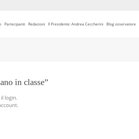
o
Partecipanti
Redazioni
Il Presidente: Andrea Ceccherini
Blog osservatore
iano in classe”
l login.
account.