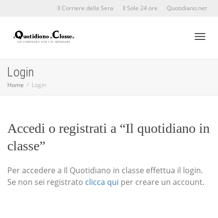
Il Corriere della Sera
Il Sole 24 ore
Quotidiano.net
Toggl
Login
Home
Login
naviga
Accedi o registrati a “Il quotidiano in
classe”
Per accedere a Il Quotidiano in classe effettua il login.
Se non sei registrato
clicca qui
per creare un account.