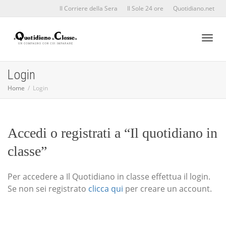
Il Corriere della Sera
Il Sole 24 ore
Quotidiano.net
Toggl
Login
Home
Login
naviga
Accedi o registrati a “Il quotidiano in
classe”
Per accedere a Il Quotidiano in classe effettua il login.
Se non sei registrato
clicca qui
per creare un account.