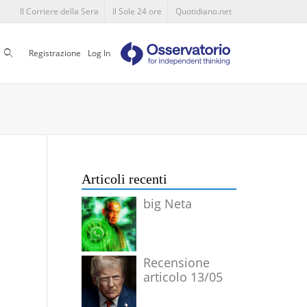
Il Corriere della Sera
Il Sole 24 ore
Quotidiano.net
Cerca
Registrazione
Log In
Articoli recenti
big Neta
Recensione
articolo 13/05