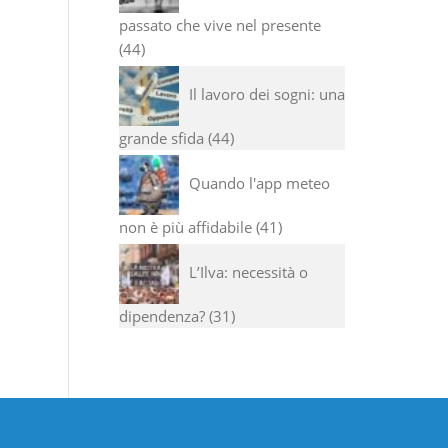
passato che vive nel presente
44
Il lavoro dei sogni: una
grande sfida
44
Quando l'app meteo
non è più affidabile
41
L’Ilva: necessità o
dipendenza?
31