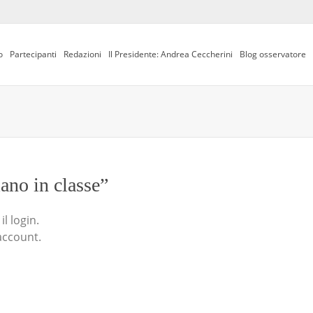
o
Partecipanti
Redazioni
Il Presidente: Andrea Ceccherini
Blog osservatore
iano in classe”
l login.
account.