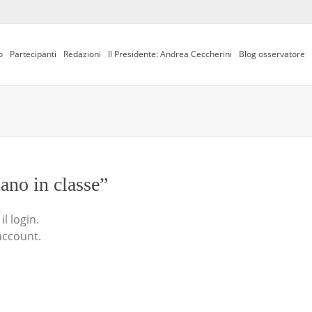
o
Partecipanti
Redazioni
Il Presidente: Andrea Ceccherini
Blog osservatore
iano in classe”
l login.
account.