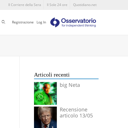
Il Corriere della Sera
Il Sole 24 ore
Quotidiano.net
Cerca
Registrazione
Log In
Articoli recenti
big Neta
Recensione
articolo 13/05