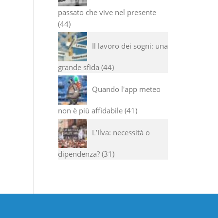
passato che vive nel presente
44
Il lavoro dei sogni: una
grande sfida
44
Quando l'app meteo
non è più affidabile
41
L’Ilva: necessità o
dipendenza?
31