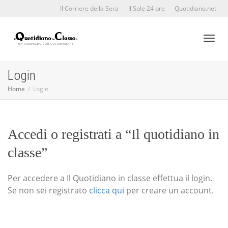
Il Corriere della Sera
Il Sole 24 ore
Quotidiano.net
Toggl
Login
Home
Login
naviga
Accedi o registrati a “Il quotidiano in
classe”
Per accedere a Il Quotidiano in classe effettua il login.
Se non sei registrato
clicca qui
per creare un account.