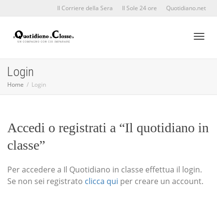
Il Corriere della Sera
Il Sole 24 ore
Quotidiano.net
Toggl
Login
Home
Login
naviga
Accedi o registrati a “Il quotidiano in
classe”
Per accedere a Il Quotidiano in classe effettua il login.
Se non sei registrato
clicca qui
per creare un account.