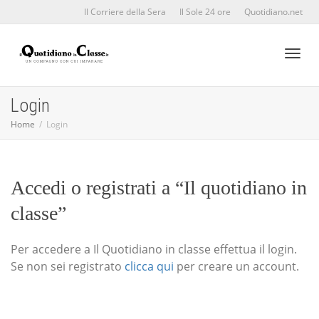
Il Corriere della Sera
Il Sole 24 ore
Quotidiano.net
Toggl
Login
Home
Login
naviga
Accedi o registrati a “Il quotidiano in
classe”
Per accedere a Il Quotidiano in classe effettua il login.
Se non sei registrato
clicca qui
per creare un account.