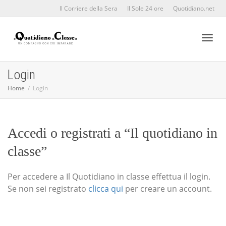
Il Corriere della Sera
Il Sole 24 ore
Quotidiano.net
Toggl
Login
Home
Login
naviga
Accedi o registrati a “Il quotidiano in
classe”
Per accedere a Il Quotidiano in classe effettua il login.
Se non sei registrato
clicca qui
per creare un account.