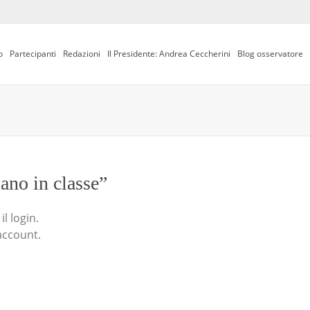
o
Partecipanti
Redazioni
Il Presidente: Andrea Ceccherini
Blog osservatore
iano in classe”
l login.
account.