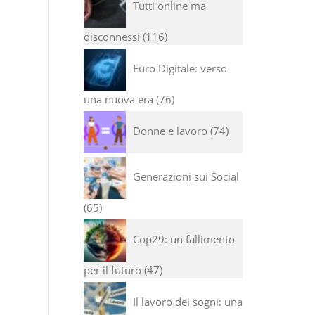
Tutti online ma
disconnessi
116
Euro Digitale: verso
una nuova era
76
Donne e lavoro
74
Generazioni sui Social
65
Cop29: un fallimento
per il futuro
47
Il lavoro dei sogni: una