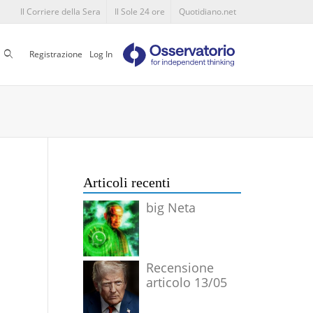
Il Corriere della Sera
Il Sole 24 ore
Quotidiano.net
Cerca
Registrazione
Log In
Articoli recenti
big Neta
Recensione
articolo 13/05