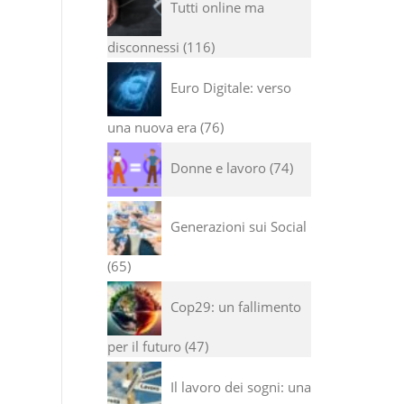
Tutti online ma
disconnessi
116
Euro Digitale: verso
una nuova era
76
Donne e lavoro
74
Generazioni sui Social
65
Cop29: un fallimento
per il futuro
47
Il lavoro dei sogni: una