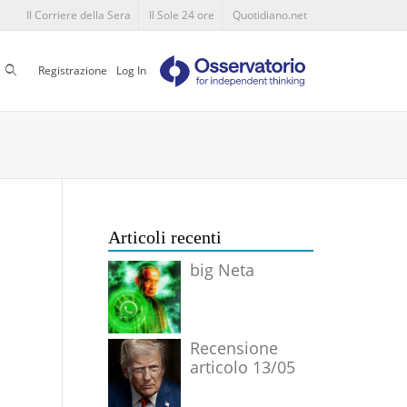
Il Corriere della Sera
Il Sole 24 ore
Quotidiano.net
Cerca
Registrazione
Log In
Articoli recenti
big Neta
Recensione
articolo 13/05