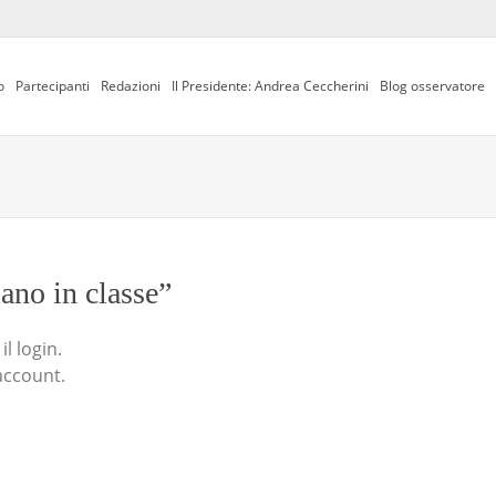
o
Partecipanti
Redazioni
Il Presidente: Andrea Ceccherini
Blog osservatore
iano in classe”
l login.
account.