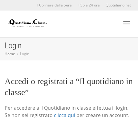
Il Corriere della Sera
Il Sole 24 ore
Quotidiano.net
Toggl
Login
Home
Login
naviga
Accedi o registrati a “Il quotidiano in
classe”
Per accedere a Il Quotidiano in classe effettua il login.
Se non sei registrato
clicca qui
per creare un account.