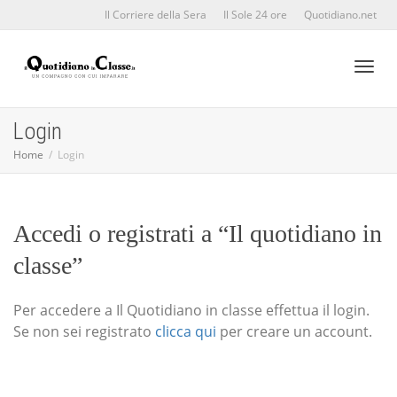
Il Corriere della Sera
Il Sole 24 ore
Quotidiano.net
Toggl
Login
Home
Login
naviga
Accedi o registrati a “Il quotidiano in
classe”
Per accedere a Il Quotidiano in classe effettua il login.
Se non sei registrato
clicca qui
per creare un account.