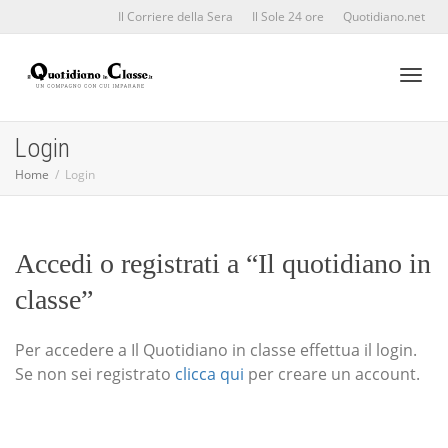
Il Corriere della Sera
Il Sole 24 ore
Quotidiano.net
Toggl
Login
Home
Login
naviga
Accedi o registrati a “Il quotidiano in
classe”
Per accedere a Il Quotidiano in classe effettua il login.
Se non sei registrato
clicca qui
per creare un account.