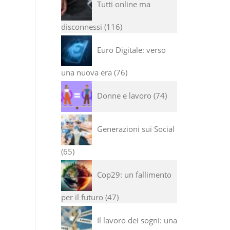
Tutti online ma
disconnessi
116
Euro Digitale: verso
una nuova era
76
Donne e lavoro
74
Generazioni sui Social
65
Cop29: un fallimento
per il futuro
47
Il lavoro dei sogni: una