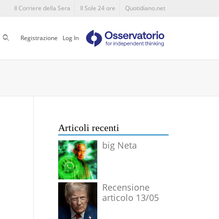
Il Corriere della Sera
Il Sole 24 ore
Quotidiano.net
Cerca
Registrazione
Log In
Articoli recenti
big Neta
Recensione
articolo 13/05