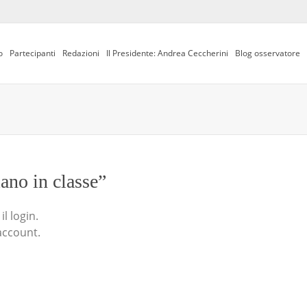
o
Partecipanti
Redazioni
Il Presidente: Andrea Ceccherini
Blog osservatore
iano in classe”
l login.
account.