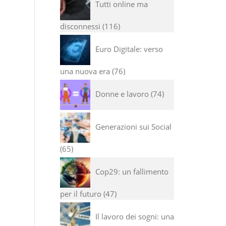
Tutti online ma
disconnessi
116
Euro Digitale: verso
una nuova era
76
Donne e lavoro
74
Generazioni sui Social
65
Cop29: un fallimento
per il futuro
47
Il lavoro dei sogni: una