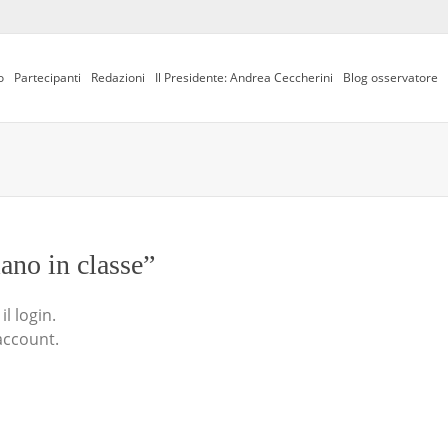
o
Partecipanti
Redazioni
Il Presidente: Andrea Ceccherini
Blog osservatore
iano in classe”
l login.
account.