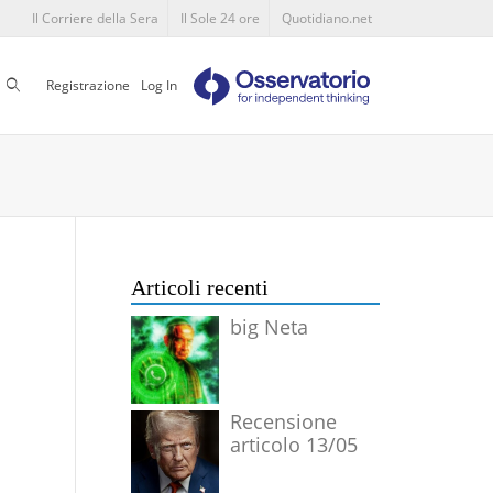
Il Corriere della Sera
Il Sole 24 ore
Quotidiano.net
Cerca
Registrazione
Log In
Articoli recenti
big Neta
Recensione
articolo 13/05