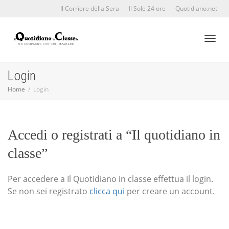
Il Corriere della Sera
Il Sole 24 ore
Quotidiano.net
Toggl
Login
Home
Login
naviga
Accedi o registrati a “Il quotidiano in
classe”
Per accedere a Il Quotidiano in classe effettua il login.
Se non sei registrato
clicca qui
per creare un account.