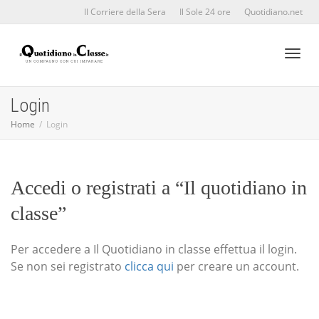
Il Corriere della Sera
Il Sole 24 ore
Quotidiano.net
Toggl
Login
Home
Login
naviga
Accedi o registrati a “Il quotidiano in
classe”
Per accedere a Il Quotidiano in classe effettua il login.
Se non sei registrato
clicca qui
per creare un account.