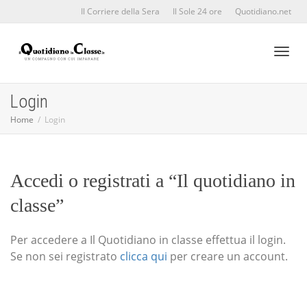
Il Corriere della Sera
Il Sole 24 ore
Quotidiano.net
Toggl
Login
Home
Login
naviga
Accedi o registrati a “Il quotidiano in
classe”
Per accedere a Il Quotidiano in classe effettua il login.
Se non sei registrato
clicca qui
per creare un account.