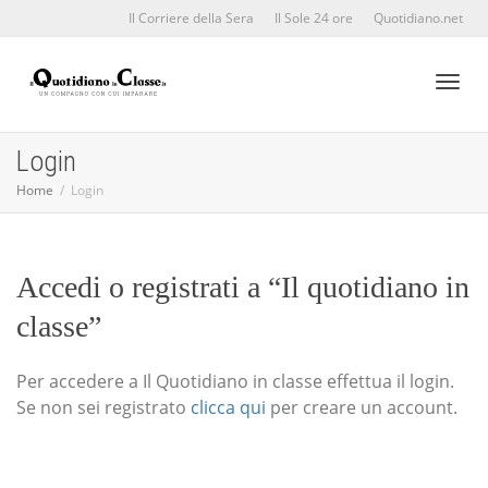
Il Corriere della Sera
Il Sole 24 ore
Quotidiano.net
Toggl
Login
Home
Login
naviga
Accedi o registrati a “Il quotidiano in
classe”
Per accedere a Il Quotidiano in classe effettua il login.
Se non sei registrato
clicca qui
per creare un account.