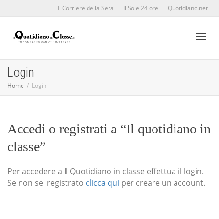
Il Corriere della Sera
Il Sole 24 ore
Quotidiano.net
Toggl
Login
Home
Login
naviga
Accedi o registrati a “Il quotidiano in
classe”
Per accedere a Il Quotidiano in classe effettua il login.
Se non sei registrato
clicca qui
per creare un account.