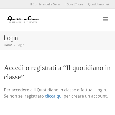
Il Corriere della Sera
Il Sole 24 ore
Quotidiano.net
Toggl
Login
Home
Login
naviga
Accedi o registrati a “Il quotidiano in
classe”
Per accedere a Il Quotidiano in classe effettua il login.
Se non sei registrato
clicca qui
per creare un account.