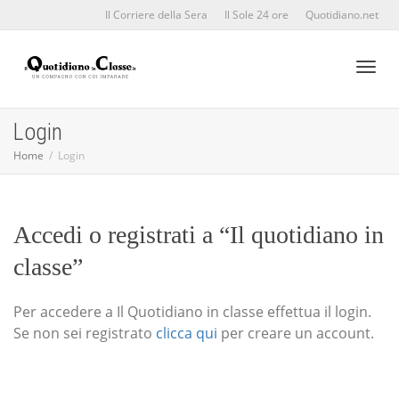
Il Corriere della Sera
Il Sole 24 ore
Quotidiano.net
Toggl
Login
Home
Login
naviga
Accedi o registrati a “Il quotidiano in
classe”
Per accedere a Il Quotidiano in classe effettua il login.
Se non sei registrato
clicca qui
per creare un account.