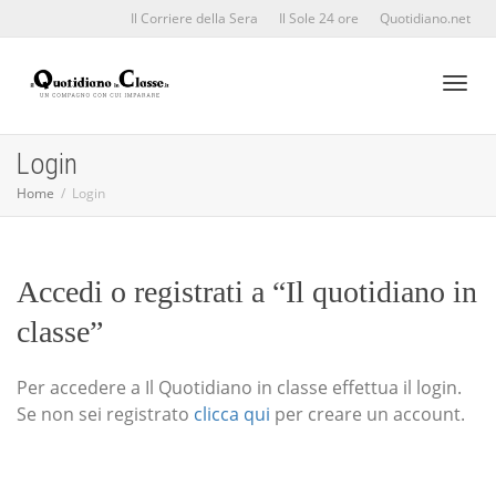
Il Corriere della Sera
Il Sole 24 ore
Quotidiano.net
Toggl
Login
Home
Login
naviga
Accedi o registrati a “Il quotidiano in
classe”
Per accedere a Il Quotidiano in classe effettua il login.
Se non sei registrato
clicca qui
per creare un account.