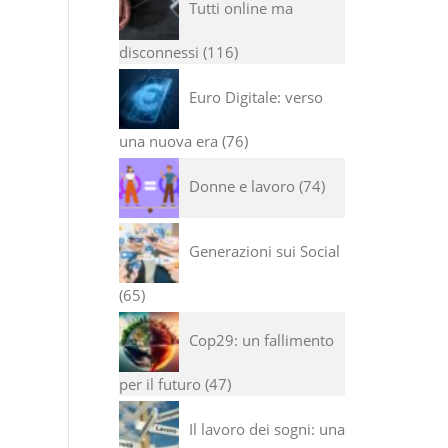
Tutti online ma
disconnessi
116
Euro Digitale: verso
una nuova era
76
Donne e lavoro
74
Generazioni sui Social
65
Cop29: un fallimento
per il futuro
47
Il lavoro dei sogni: una