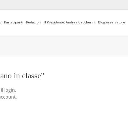
o
Partecipanti
Redazioni
Il Presidente: Andrea Ceccherini
Blog osservatore
iano in classe”
l login.
account.