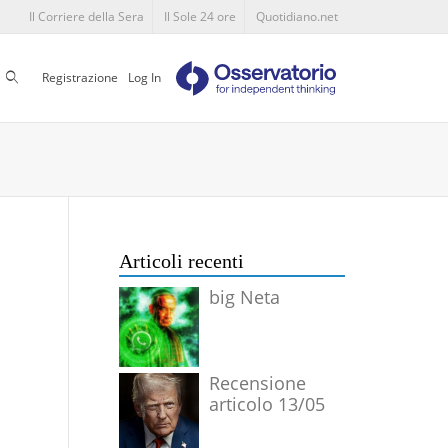
Il Corriere della Sera
Il Sole 24 ore
Quotidiano.net
Cerca
Registrazione
Log In
Articoli recenti
big Neta
Recensione
articolo 13/05