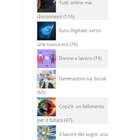
Tutti online ma
disconnessi
116
Euro Digitale: verso
una nuova era
76
Donne e lavoro
74
Generazioni sui Social
65
Cop29: un fallimento
per il futuro
47
Il lavoro dei sogni: una