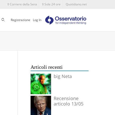
Il Corriere della Sera
Il Sole 24 ore
Quotidiano.net
Cerca
Registrazione
Log In
Articoli recenti
big Neta
Recensione
articolo 13/05