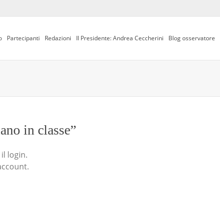
o
Partecipanti
Redazioni
Il Presidente: Andrea Ceccherini
Blog osservatore
iano in classe”
l login.
account.