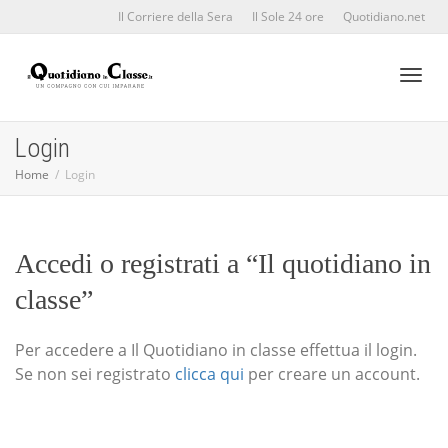
Il Corriere della Sera
Il Sole 24 ore
Quotidiano.net
Toggl
Login
Home
Login
naviga
Accedi o registrati a “Il quotidiano in
classe”
Per accedere a Il Quotidiano in classe effettua il login.
Se non sei registrato
clicca qui
per creare un account.