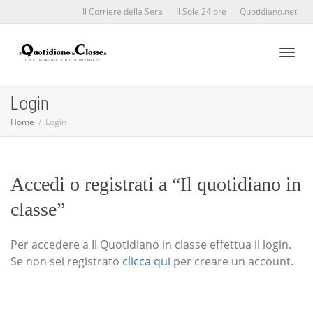
Il Corriere della Sera
Il Sole 24 ore
Quotidiano.net
Toggl
Login
Home
Login
naviga
Accedi o registrati a “Il quotidiano in
classe”
Per accedere a Il Quotidiano in classe effettua il login.
Se non sei registrato
clicca qui
per creare un account.