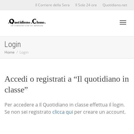
Il Corriere della Sera
Il Sole 24 ore
Quotidiano.net
Toggl
Login
Home
Login
naviga
Accedi o registrati a “Il quotidiano in
classe”
Per accedere a Il Quotidiano in classe effettua il login.
Se non sei registrato
clicca qui
per creare un account.