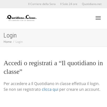
Il Corriere della Sera
Il Sole 24 ore
Quotidiano.net
Toggl
Login
Home
Login
naviga
Accedi o registrati a “Il quotidiano in
classe”
Per accedere a Il Quotidiano in classe effettua il login.
Se non sei registrato
clicca qui
per creare un account.