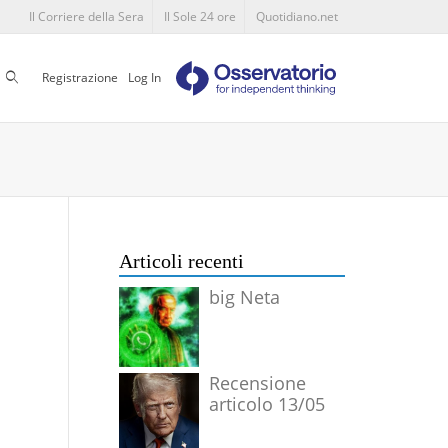
Il Corriere della Sera
Il Sole 24 ore
Quotidiano.net
Cerca
Registrazione
Log In
Articoli recenti
big Neta
Recensione
articolo 13/05