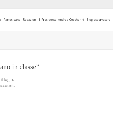
o
Partecipanti
Redazioni
Il Presidente: Andrea Ceccherini
Blog osservatore
iano in classe”
l login.
account.