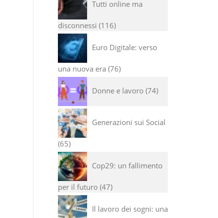
Tutti online ma
disconnessi
116
Euro Digitale: verso
una nuova era
76
Donne e lavoro
74
Generazioni sui Social
65
Cop29: un fallimento
per il futuro
47
Il lavoro dei sogni: una