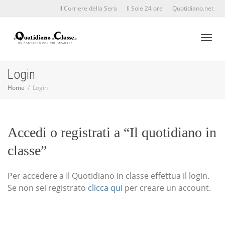
Il Corriere della Sera
Il Sole 24 ore
Quotidiano.net
Toggl
Login
Home
Login
naviga
Accedi o registrati a “Il quotidiano in
classe”
Per accedere a Il Quotidiano in classe effettua il login.
Se non sei registrato
clicca qui
per creare un account.