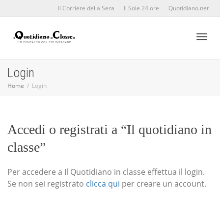
Il Corriere della Sera
Il Sole 24 ore
Quotidiano.net
Toggl
Login
Home
Login
naviga
Accedi o registrati a “Il quotidiano in
classe”
Per accedere a Il Quotidiano in classe effettua il login.
Se non sei registrato
clicca qui
per creare un account.