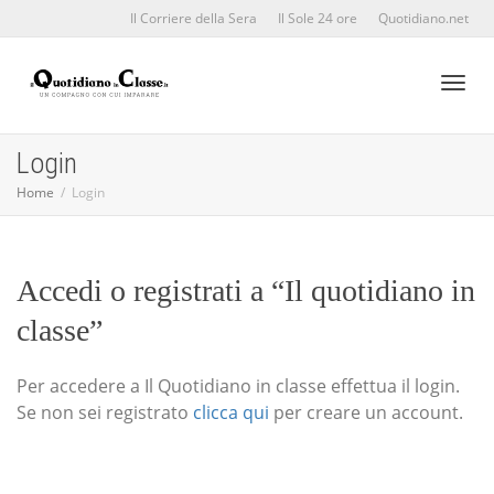
Il Corriere della Sera
Il Sole 24 ore
Quotidiano.net
Toggl
Login
Home
Login
naviga
Accedi o registrati a “Il quotidiano in
classe”
Per accedere a Il Quotidiano in classe effettua il login.
Se non sei registrato
clicca qui
per creare un account.