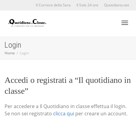
Il Corriere della Sera
Il Sole 24 ore
Quotidiano.net
Toggl
Login
Home
Login
naviga
Accedi o registrati a “Il quotidiano in
classe”
Per accedere a Il Quotidiano in classe effettua il login.
Se non sei registrato
clicca qui
per creare un account.