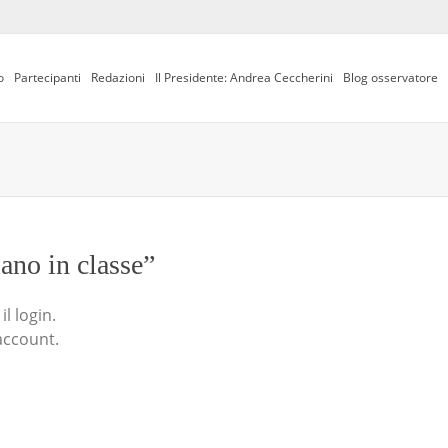
o
Partecipanti
Redazioni
Il Presidente: Andrea Ceccherini
Blog osservatore
iano in classe”
l login.
account.