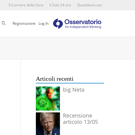
Il Corriere della Sera
Il Sole 24 ore
Quotidiano.net
Cerca
Registrazione
Log In
Articoli recenti
big Neta
Recensione
articolo 13/05