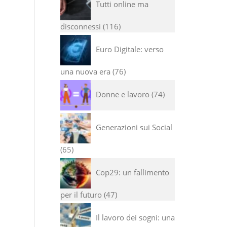
Tutti online ma
disconnessi
116
Euro Digitale: verso
una nuova era
76
Donne e lavoro
74
Generazioni sui Social
65
Cop29: un fallimento
per il futuro
47
Il lavoro dei sogni: una